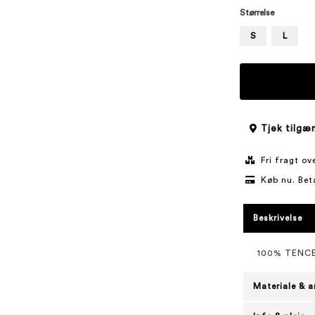
Størrelse
S
L
Tjek tilgæn
Fri fragt o
Køb nu. Bet
Beskrivelse
100% TENC
Materiale & a