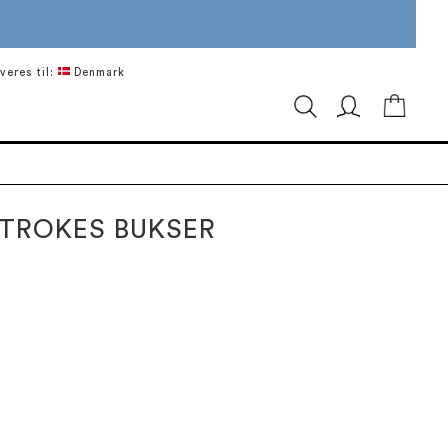
veres til:
Denmark
Min in
TROKES BUKSER