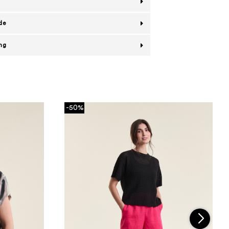
de
ing
-50%