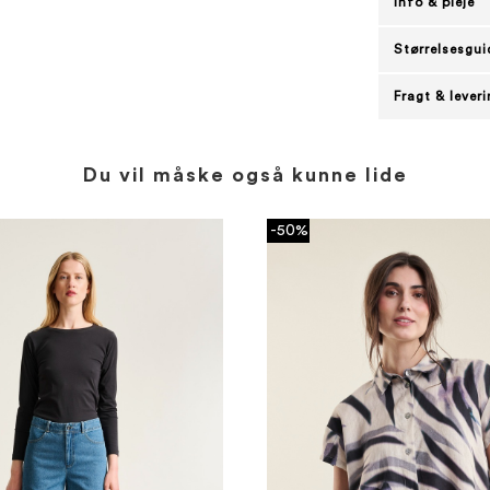
Info & pleje
Størrelsesgui
Fragt & lever
Du vil måske også kunne lide
-50%