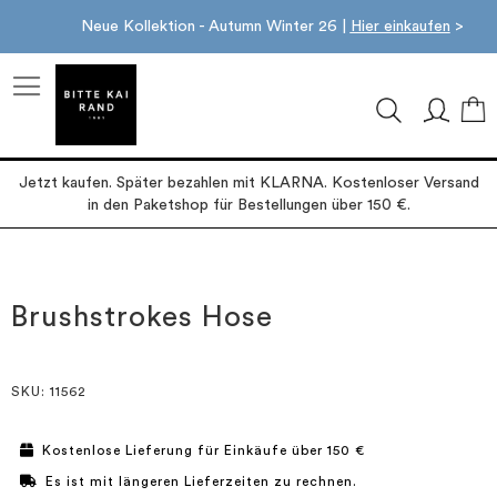
Neue Kollektion - Autumn Winter 26 |
Hier einkaufen
>
M
Jetzt kaufen. Später bezahlen mit KLARNA. Kostenloser Versand
in den Paketshop für Bestellungen über 150 €.
Zum
Zum
Ende
Anfang
der
der
Brushstrokes Hose
Bildgalerie
Bildgalerie
springen
springen
SKU
: 11562
Kostenlose Lieferung für Einkäufe über 150 €
Es ist mit längeren Lieferzeiten zu rechnen.