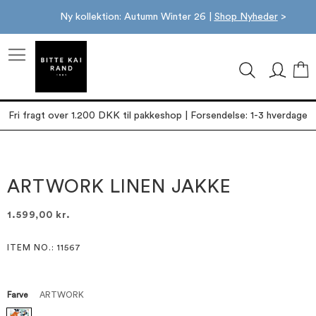
Ny kollektion: Autumn Winter 26 |
Shop Nyheder
>
M
Fri fragt over 1.200 DKK til pakkeshop | Forsendelse: 1-3 hverdage
Gå
Gå
til
til
slutningen
starten
ARTWORK LINEN JAKKE
af
af
billedgalleriet
billedgalleriet
1.599,00 kr.
ITEM NO.
: 11567
Farve
ARTWORK