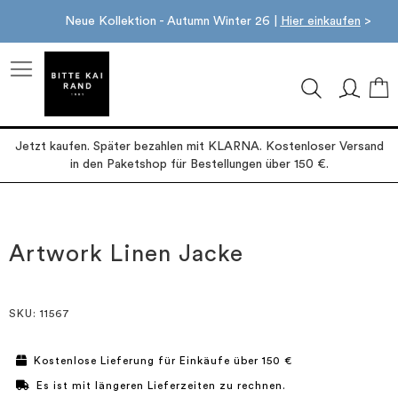
Neue Kollektion - Autumn Winter 26 |
Hier einkaufen
>
M
Jetzt kaufen. Später bezahlen mit KLARNA. Kostenloser Versand
in den Paketshop für Bestellungen über 150 €.
Zum
Zum
Ende
Anfang
der
der
Artwork Linen Jacke
Bildgalerie
Bildgalerie
springen
springen
SKU
: 11567
Kostenlose Lieferung für Einkäufe über 150 €
Es ist mit längeren Lieferzeiten zu rechnen.