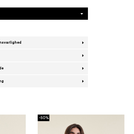
nsvarlighed
de
ing
-50%