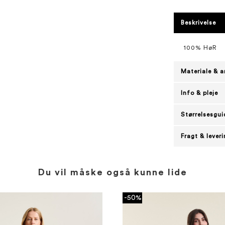
Beskrivelse
100% HøR
Materiale & a
Info & pleje
Størrelsesgui
Fragt & lever
Du vil måske også kunne lide
-50%