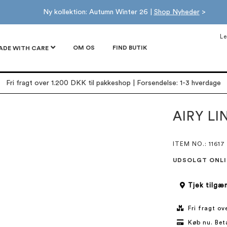
Ny kollektion: Autumn Winter 26 |
Shop Nyheder
>
Le
OM OS
FIND BUTIK
ADE WITH CARE
Fri fragt over 1.200 DKK til pakkeshop | Forsendelse: 1-3 hverdage
AIRY LI
ITEM NO.
: 11617
UDSOLGT ONLI
Tjek tilgæn
Fri fragt o
Køb nu. Bet