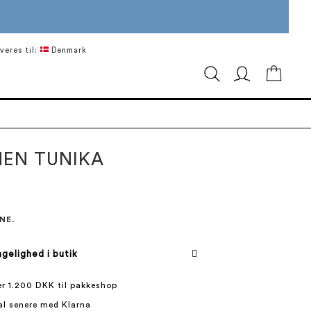
veres til:
Denmark
Min in
NEN TUNIKA
NE.
gelighed i butik
ver 1.200 DKK til pakkeshop
al senere med Klarna