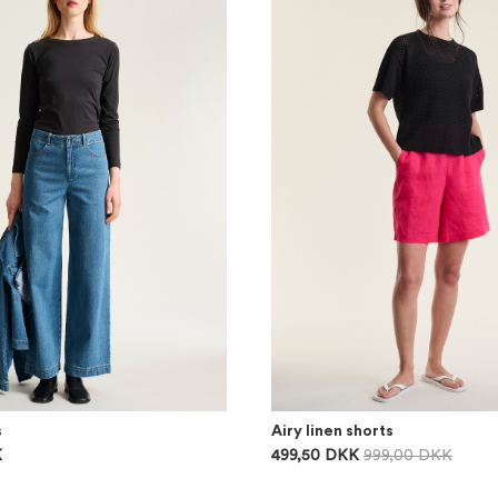
s
Airy linen shorts
K
499,50 DKK
999,00 DKK