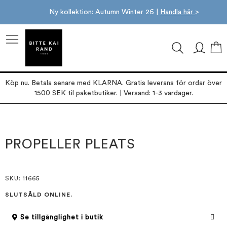
Ny kollektion: Autumn Winter 26 |
Handla här
>
M
Köp nu. Betala senare med KLARNA. Gratis leverans för ordar över
1500 SEK til paketbutiker. | Versand: 1-3 vardager.
Hoppa
Hoppa
till
till
slutet
början
PROPELLER PLEATS
av
av
bildgalleriet
bildgalleriet
SKU
: 11665
SLUTSÅLD ONLINE.
Se tillgänglighet i butik