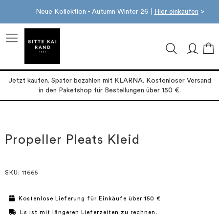
Neue Kollektion - Autumn Winter 26 |
Hier einkaufen
>
M
Jetzt kaufen. Später bezahlen mit KLARNA. Kostenloser Versand
in den Paketshop für Bestellungen über 150 €.
Zum
Zum
Ende
Anfang
der
der
Propeller Pleats Kleid
Bildgalerie
Bildgalerie
springen
springen
SKU
: 11665
Kostenlose Lieferung für Einkäufe über 150 €
Es ist mit längeren Lieferzeiten zu rechnen.