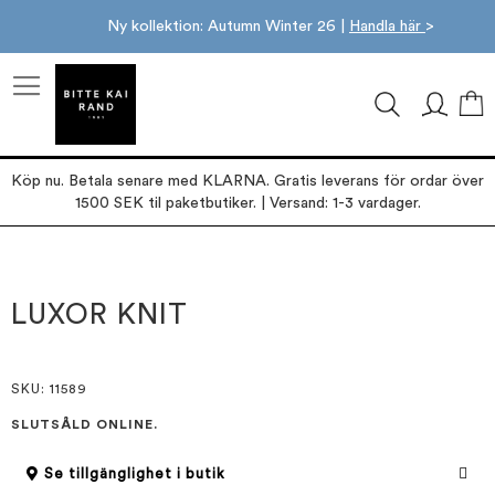
Ny kollektion: Autumn Winter 26 |
Handla här
>
M
Köp nu. Betala senare med KLARNA. Gratis leverans för ordar över
1500 SEK til paketbutiker. | Versand: 1-3 vardager.
Hoppa
Hoppa
till
till
slutet
början
LUXOR KNIT
av
av
bildgalleriet
bildgalleriet
SKU
: 11589
SLUTSÅLD ONLINE.
Se tillgänglighet i butik