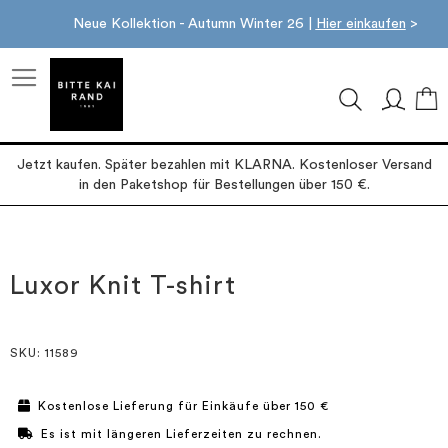
Neue Kollektion - Autumn Winter 26 |
Hier einkaufen
>
M
Jetzt kaufen. Später bezahlen mit KLARNA. Kostenloser Versand
in den Paketshop für Bestellungen über 150 €.
Zum
Zum
Ende
Anfang
der
der
Luxor Knit T-shirt
Bildgalerie
Bildgalerie
springen
springen
SKU
: 11589
Kostenlose Lieferung für Einkäufe über 150 €
Es ist mit längeren Lieferzeiten zu rechnen.