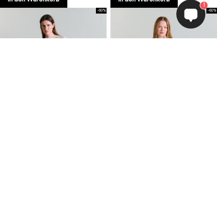
1
-60%
-60%
Nisu Hose
Kuhaku FSC-zertifizierte,
gerade geschnittene Hose
115,60 EUR
289,00 EUR
75,60 EUR
189,00 EUR