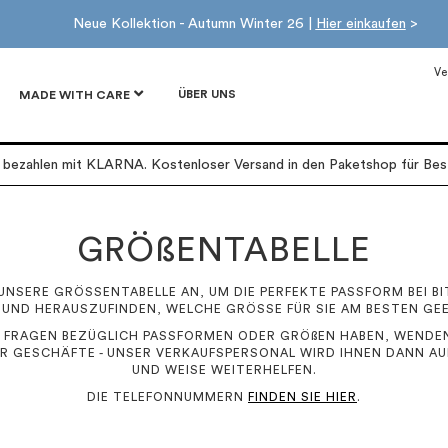
Neue Kollektion - Autumn Winter 26 |
Hier einkaufen
>
Ve
ÜBER UNS
MADE WITH CARE
r bezahlen mit KLARNA. Kostenloser Versand in den Paketshop für Best
GRÖßENTABELLE
 UNSERE GRÖSSENTABELLE AN, UM DIE PERFEKTE PASSFORM BEI BI
 UND HERAUSZUFINDEN, WELCHE GRÖSSE FÜR SIE AM BESTEN GEE
 FRAGEN BEZÜGLICH PASSFORMEN ODER GRÖßEN HABEN, WENDEN
ER GESCHÄFTE - UNSER VERKAUFSPERSONAL WIRD IHNEN DANN AUF
UND WEISE WEITERHELFEN.
DIE TELEFONNUMMERN
FINDEN SIE HIER
.