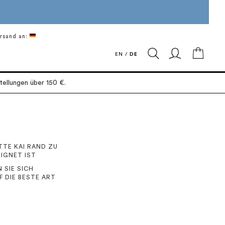
rsand an:
Mein 
EN
/
DE
ellungen über 150 €.
TTE KAI RAND ZU
IGNET IST
 SIE SICH
 DIE BESTE ART