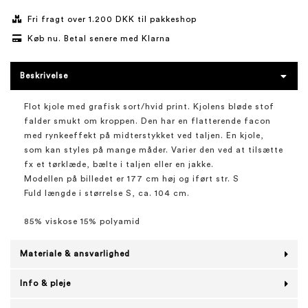
Fri fragt over 1.200 DKK til pakkeshop
Køb nu. Betal senere med Klarna
Beskrivelse
Flot kjole med grafisk sort/hvid print. Kjolens bløde stof
falder smukt om kroppen. Den har en flatterende facon
med rynkeeffekt på midterstykket ved taljen. En kjole,
som kan styles på mange måder. Varier den ved at tilsætte
fx et tørklæde, bælte i taljen eller en jakke.
Modellen på billedet er 177 cm høj og iført str. S
Fuld længde i størrelse S, ca. 104 cm.
85% viskose 15% polyamid
Materiale & ansvarlighed
Info & pleje