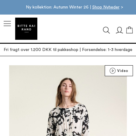
Ny kollektion: Autumn Winter 26 |
Shop Nyheder
>
M
Fri fragt over 1.200 DKK til pakkeshop | Forsendelse: 1-3 hverdage
Gå
Video
til
slutningen
af
billedgalleriet