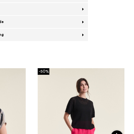
de
ing
-50%