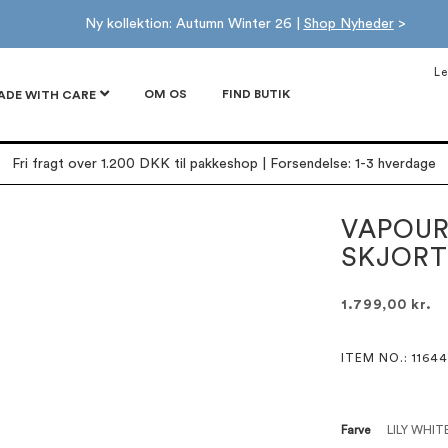
Ny kollektion: Autumn Winter 26 |
Shop Nyheder
>
Le
OM OS
FIND BUTIK
ADE WITH CARE
Fri fragt over 1.200 DKK til pakkeshop | Forsendelse: 1-3 hverdage
VAPOUR
SKJORT
1.799,00 kr.
ITEM NO.
: 11644
Farve
LILY WHIT