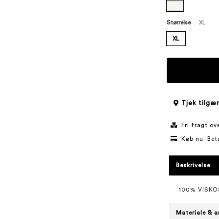
Størrelse
XL
XL
Tjek tilgæn
Fri fragt o
Køb nu. Bet
Beskrivelse
100% VISKO
Materiale & a