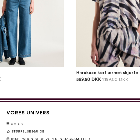
s
Harukaze kort ærmet skjorte
K
599,50 DKK
1.199,00 DKK
VORES UNIVERS
OM OS
STØRRELSESGUIDE
INSPIRATION SHOP VORES INSTAGRAM-FEED