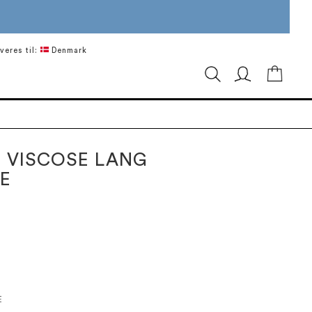
veres til:
Denmark
Min in
 VISCOSE LANG
E
E