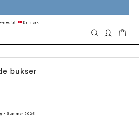
veres til:
Denmark
Min in
de bukser
ng / Summer 2026