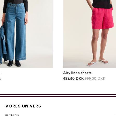
s
Airy linen shorts
K
499,50 DKK
999,00 DKK
VORES UNIVERS
OM OS