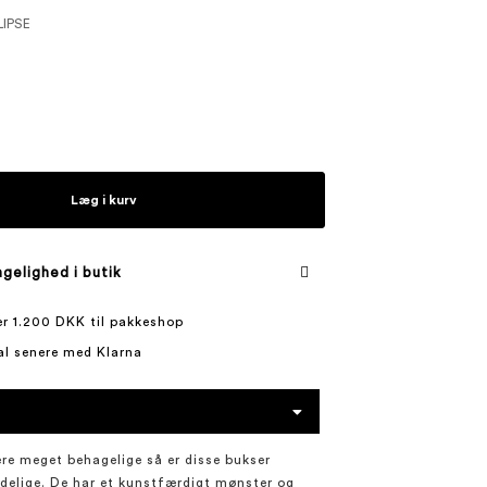
LIPSE
Læg i kurv
gelighed i butik
ver 1.200 DKK til pakkeshop
al senere med Klarna
re meget behagelige så er disse bukser
delige. De har et kunstfærdigt mønster og