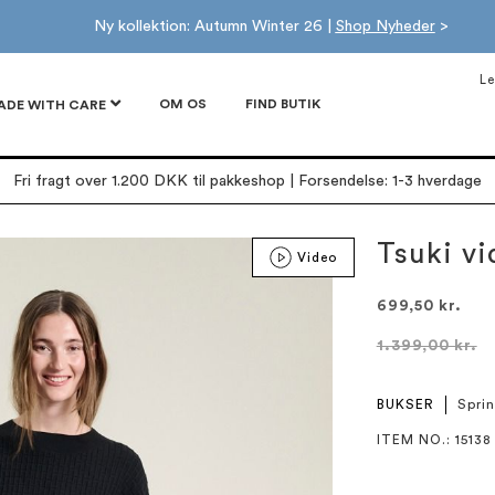
Ny kollektion: Autumn Winter 26 |
Shop Nyheder
>
Le
OM OS
FIND BUTIK
ADE WITH CARE
Fri fragt over 1.200 DKK til pakkeshop | Forsendelse: 1-3 hverdage
Tsuki vi
Video
699,50 kr.
1.399,00 kr.
BUKSER
Spri
ITEM NO.
: 15138