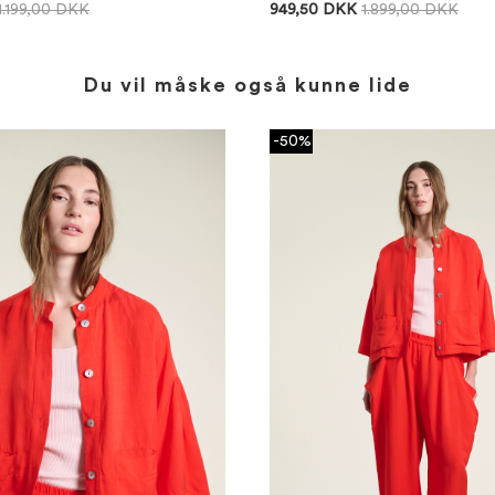
1.199,00 DKK
949,50 DKK
1.899,00 DKK
Du vil måske også kunne lide
-50%