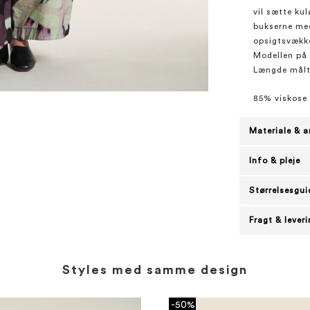
vil sætte ku
bukserne med
opsigtsvækk
Modellen på b
Længde målt f
85% viskose
Materiale & a
Info & pleje
Størrelsesgui
Fragt & lever
Styles med samme design
-50%