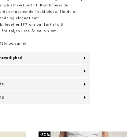
lør på ethvert outfit. Kombinerer du
 den matchende Tsuki bluse, får du et
ende og elegant sæt.
illedet er 177 cm og iført str. S
ra taljen i str. S: ca. 99 cm.
 15% polyamid
nsvarlighed
de
ing
-50%