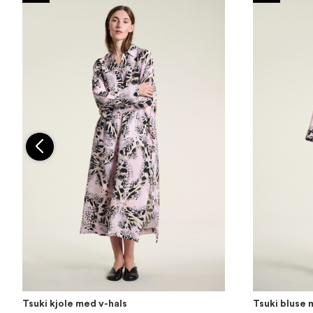
Tsuki kjole med v-hals
Tsuki bluse 