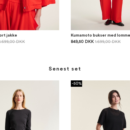
rt jakke
Kumamoto bukser med lomme
1.699,00 DKK
849,50 DKK
1.699,00 DKK
Senest set
-50%