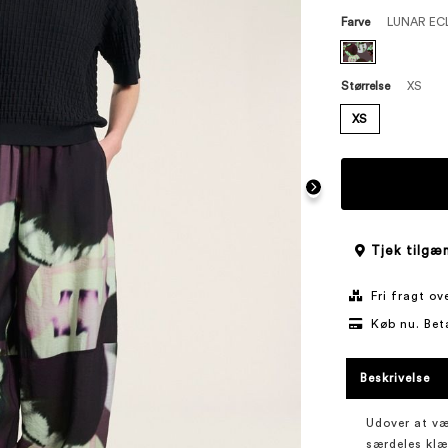
Farve
LUNAR EC
Størrelse
XS
XS
Tjek tilgæn
Fri fragt o
Køb nu. Bet
Beskrivelse
Udover at væ
særdeles klæ