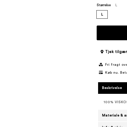
Størrelse
L
L
Tjek tilgæn
Fri fragt o
Køb nu. Bet
Beskrivelse
100% VISKO
Materiale & a