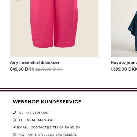
Airy linen elastik bukser
Hayato jean
649,50 DKK
1.299,00 DKK
1.399,00 DK
WEBSHOP KUNDESERVICE
TEL: +45 8891 9907
TEL.: 10-14 (MAN-FRE)
EMAIL:
CONTACT@BITTEKAIRAND.DK
FAQ - OFTE STILLEDE SPØRGSMÅL