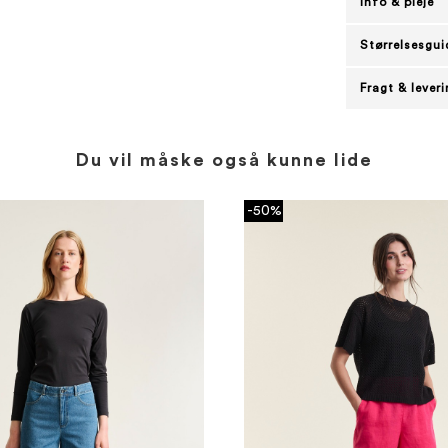
Info & pleje
Størrelsesgui
Fragt & lever
Du vil måske også kunne lide
-50%