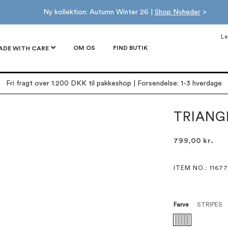
Ny kollektion: Autumn Winter 26 |
Shop Nyheder
>
Le
OM OS
FIND BUTIK
ADE WITH CARE
Fri fragt over 1.200 DKK til pakkeshop | Forsendelse: 1-3 hverdage
TRIANGL
799,00 kr.
ITEM NO.
: 11677
Farve
STRIPES