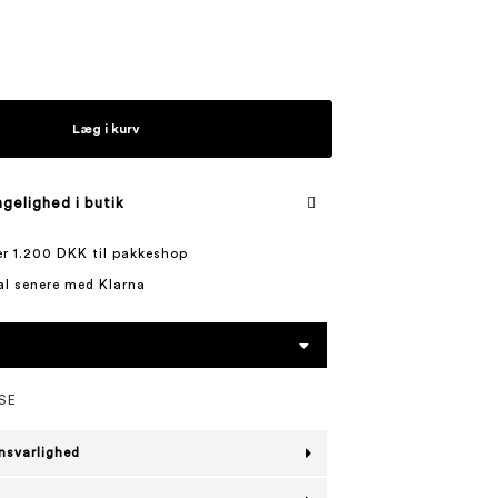
Læg i kurv
gelighed i butik
ver 1.200 DKK til pakkeshop
al senere med Klarna
SE
nsvarlighed