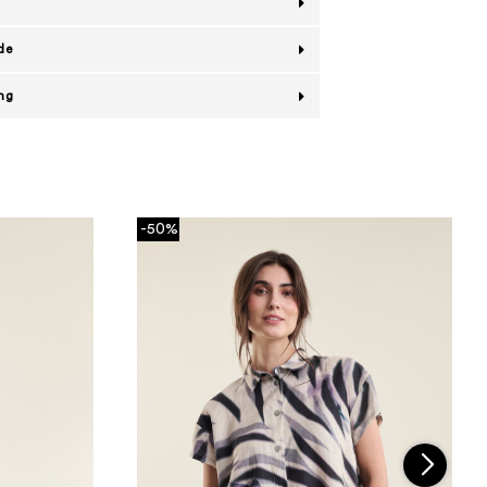
de
ing
-50%