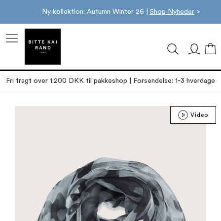
Ny kollektion: Autumn Winter 26 |
Shop Nyheder
>
M
Fri fragt over 1.200 DKK til pakkeshop | Forsendelse: 1-3 hverdage
Gå
Video
til
slutningen
af
billedgalleriet