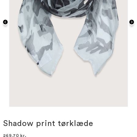
Gå
til
starten
Shadow print tørklæde
af
billedgalleriet
269,70 kr.