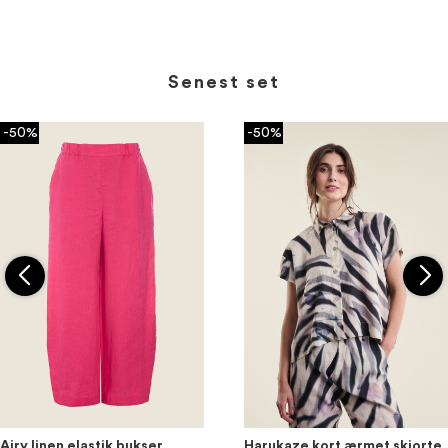
Senest set
-50%
-50%
Airy linen elastik bukser
Harukaze kort ærmet skjorte