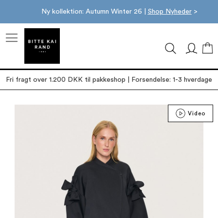
Ny kollektion: Autumn Winter 26 |
Shop Nyheder
>
M
Fri fragt over 1.200 DKK til pakkeshop | Forsendelse: 1-3 hverdage
Gå
Video
til
slutningen
af
billedgalleriet