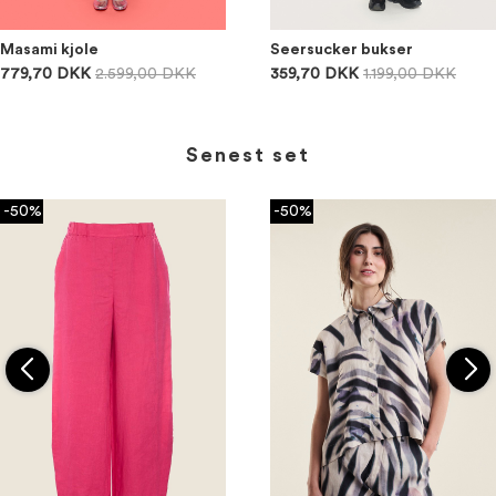
Masami kjole
Seersucker bukser
779,70 DKK
2.599,00 DKK
359,70 DKK
1.199,00 DKK
Senest set
-50%
-50%