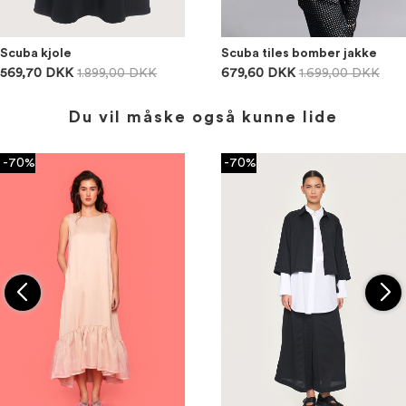
Scuba kjole
Scuba tiles bomber jakke
569,70 DKK
1.899,00 DKK
679,60 DKK
1.699,00 DKK
Du vil måske også kunne lide
-70%
-70%