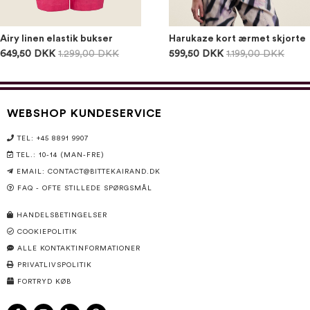
Airy linen elastik bukser
Harukaze kort ærmet skjorte
649,50 DKK
1.299,00 DKK
599,50 DKK
1.199,00 DKK
WEBSHOP KUNDESERVICE
TEL: +45 8891 9907
TEL.: 10-14 (MAN-FRE)
EMAIL:
CONTACT@BITTEKAIRAND.DK
FAQ - OFTE STILLEDE SPØRGSMÅL
HANDELSBETINGELSER
COOKIEPOLITIK
ALLE KONTAKTINFORMATIONER
PRIVATLIVSPOLITIK
FORTRYD KØB