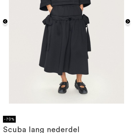
Gå
til
starten
-70%
af
billedgalleriet
Scuba lang nederdel