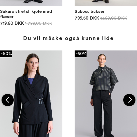
Sakura stretch kjole med
Sukosu bukser
flæser
799,50 DKK
1.599,00 DKK
719,60 DKK
1.799,00 DKK
Du vil måske også kunne lide
-60%
-60%