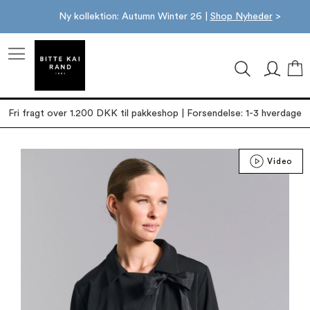
Ny kollektion: Autumn Winter 26 |
Shop Nyheder
>
M
Fri fragt over 1.200 DKK til pakkeshop | Forsendelse: 1-3 hverdage
Gå
Video
til
slutningen
af
billedgalleriet