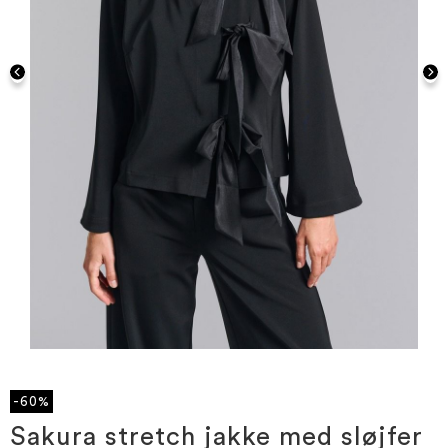
Gå
til
starten
-60%
af
billedgalleriet
Sakura stretch jakke med sløjfer