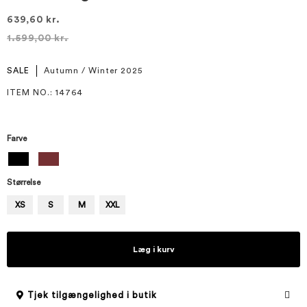
639,60 kr.
1.599,00 kr.
SALE
Autumn / Winter 2025
ITEM NO.
: 14764
Farve
Størrelse
XS
S
M
XXL
Læg i kurv
Tjek tilgængelighed i butik