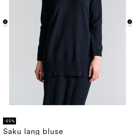
Gå
til
starten
-60%
af
billedgalleriet
Saku lang bluse