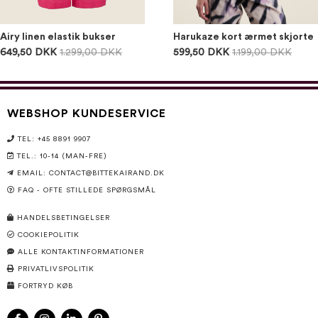
Airy linen elastik bukser
Harukaze kort ærmet skjorte
649,50 DKK
1.299,00 DKK
599,50 DKK
1.199,00 DKK
WEBSHOP KUNDESERVICE
TEL: +45 8891 9907
TEL.: 10-14 (MAN-FRE)
EMAIL:
CONTACT@BITTEKAIRAND.DK
FAQ - OFTE STILLEDE SPØRGSMÅL
HANDELSBETINGELSER
COOKIEPOLITIK
ALLE KONTAKTINFORMATIONER
PRIVATLIVSPOLITIK
FORTRYD KØB