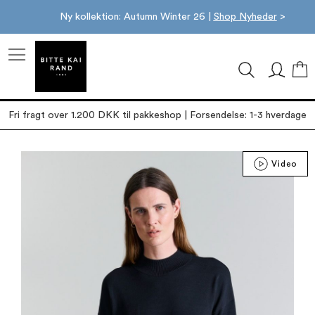
Ny kollektion: Autumn Winter 26 |
Shop Nyheder
>
M
Fri fragt over 1.200 DKK til pakkeshop | Forsendelse: 1-3 hverdage
Gå
Video
til
slutningen
af
billedgalleriet