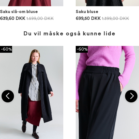
Saku slå-om bluse
Saku bluse
639,60 DKK
1.599,00 DKK
699,50 DKK
1.399,00 DKK
Du vil måske også kunne lide
-60%
-60%