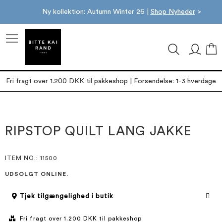
Ny kollektion: Autumn Winter 26 |
Shop Nyheder
>
M
Fri fragt over 1.200 DKK til pakkeshop | Forsendelse: 1-3 hverdage
Gå
Gå
til
til
slutningen
starten
RIPSTOP QUILT LANG JAKKE
af
af
billedgalleriet
billedgalleriet
ITEM NO.
: 11500
UDSOLGT ONLINE.
Tjek tilgængelighed i butik
Fri fragt over 1.200 DKK til pakkeshop