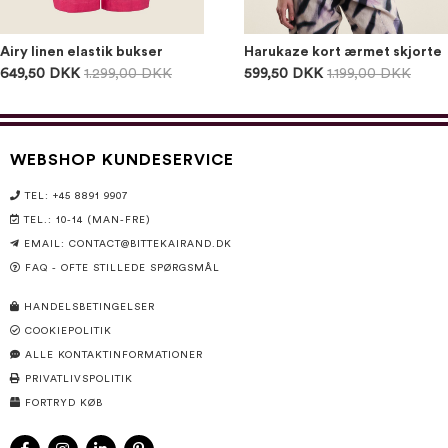
Airy linen elastik bukser
Harukaze kort ærmet skjorte
649,50 DKK
1.299,00 DKK
599,50 DKK
1.199,00 DKK
WEBSHOP KUNDESERVICE
TEL: +45 8891 9907
TEL.: 10-14 (MAN-FRE)
EMAIL:
CONTACT@BITTEKAIRAND.DK
FAQ - OFTE STILLEDE SPØRGSMÅL
HANDELSBETINGELSER
COOKIEPOLITIK
ALLE KONTAKTINFORMATIONER
PRIVATLIVSPOLITIK
FORTRYD KØB