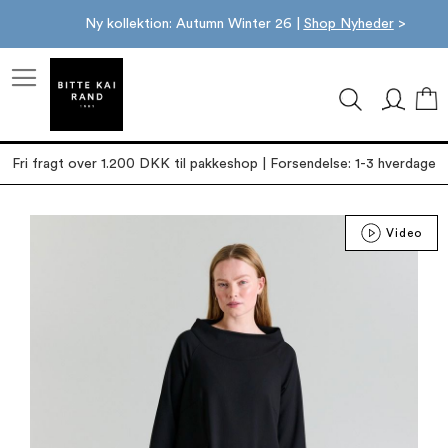
Ny kollektion: Autumn Winter 26 |
Shop Nyheder
>
M
Fri fragt over 1.200 DKK til pakkeshop | Forsendelse: 1-3 hverdage
Gå
Video
til
slutningen
af
billedgalleriet