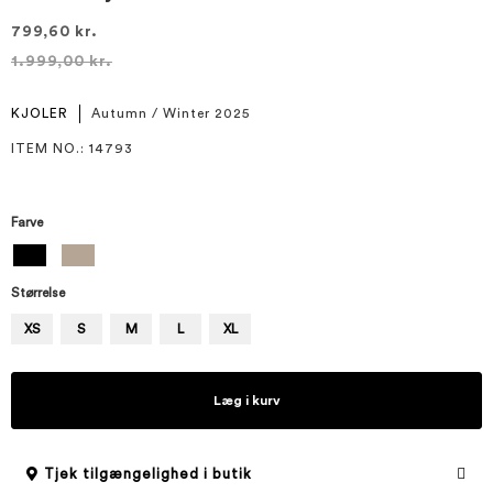
799,60 kr.
1.999,00 kr.
KJOLER
Autumn / Winter 2025
ITEM NO.
: 14793
Farve
Størrelse
XS
S
M
L
XL
Læg i kurv
Tjek tilgængelighed i butik