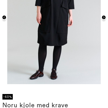
Gå
til
starten
-60%
af
billedgalleriet
Noru kjole med krave