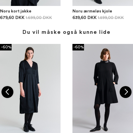
Noru kort jakke
Noru ærmeløs kjole
679,60 DKK
1.699,00 DKK
639,60 DKK
1.599,00 DKK
Du vil måske også kunne lide
-60%
-60%