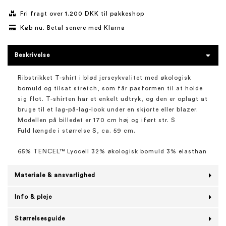
Fri fragt over 1.200 DKK til pakkeshop
Køb nu. Betal senere med Klarna
Beskrivelse
Ribstrikket T-shirt i blød jerseykvalitet med økologisk
bomuld og tilsat stretch, som får pasformen til at holde
sig flot. T-shirten har et enkelt udtryk, og den er oplagt at
bruge til et lag-på-lag-look under en skjorte eller blazer.
Modellen på billedet er 170 cm høj og iført str. S
Fuld længde i størrelse S, ca. 59 cm.
65% TENCEL™ Lyocell 32% økologisk bomuld 3% elasthan
Materiale & ansvarlighed
Info & pleje
Størrelsesguide