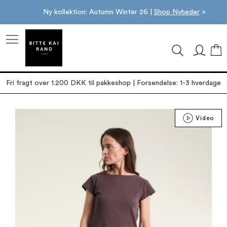
Ny kollektion: Autumn Winter 26 |
Shop Nyheder
>
M
Fri fragt over 1.200 DKK til pakkeshop | Forsendelse: 1-3 hverdage
Gå
Video
til
slutningen
af
billedgalleriet