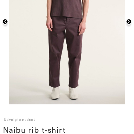
Gå
til
starten
Udvalgte nedsat
af
billedgalleriet
Naibu rib t-shirt