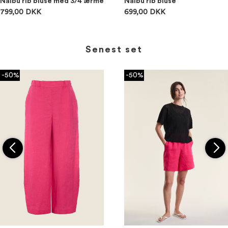
Naibu rib bluse med 3/4 ærme
Naibu rib bluse
799,00 DKK
699,00 DKK
Senest set
-50%
-50%