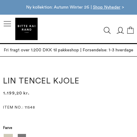
Ny kollektion: Autumn Winter 26 |
Shop Nyheder
>
M
Fri fragt over 1.200 DKK til pakkeshop | Forsendelse: 1-3 hverdage
Gå
Gå
til
til
slutningen
starten
LIN TENCEL KJOLE
af
af
billedgalleriet
billedgalleriet
1.199,20 kr.
ITEM NO.
: 11548
Farve