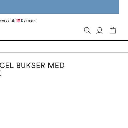
veres til:
Denmark
Min in
NCEL BUKSER MED
K