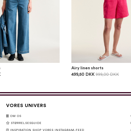
s
Airy linen shorts
K
499,50 DKK
999,00 DKK
VORES UNIVERS
OM OS
STØRRELSESGUIDE
INSPIRATION SHOP VORES INSTAGRAM-FEED