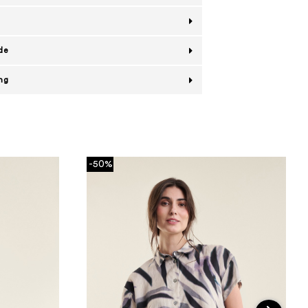
de
ing
-50%