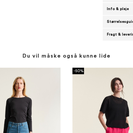
Info & pleje
Størrelsesgui
Fragt & lever
Du vil måske også kunne lide
-50%