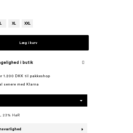
L
XL
XXL
Læg i kurv
gelighed i butik
ver 1.200 DKK til pakkeshop
al senere med Klarna
L 23% HøR
nsvarlighed