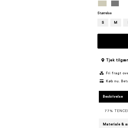
Størrelse
S
M
Tjek tilgæn
Fri fragt o
Køb nu. Bet
Beskrivelse
77% TENCE
Materiale & a