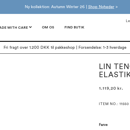
Ny kollektion: Autumn Winter 26 |
Shop Nyheder
>
Le
OM OS
FIND BUTIK
ADE WITH CARE
Fri fragt over 1.200 DKK til pakkeshop | Forsendelse: 1-3 hverdage
LIN TE
ELASTI
1.119,20 kr.
ITEM NO.
: 11550
Farve