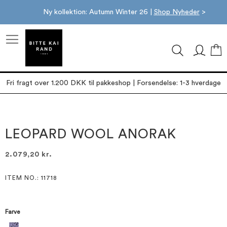
Ny kollektion: Autumn Winter 26 |
Shop Nyheder
>
M
Fri fragt over 1.200 DKK til pakkeshop | Forsendelse: 1-3 hverdage
Gå
Gå
til
til
slutningen
starten
LEOPARD WOOL ANORAK
af
af
billedgalleriet
billedgalleriet
2.079,20 kr.
ITEM NO.
: 11718
Farve