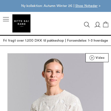
Ny kollektion: Autumn Winter 26 |
Shop Nyheder
>
M
Fri fragt over 1.200 DKK til pakkeshop | Forsendelse: 1-3 hverdage
Gå
Video
til
slutningen
af
billedgalleriet