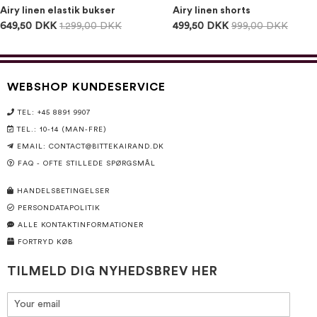
Airy linen elastik bukser
Airy linen shorts
649,50 DKK
1.299,00 DKK
499,50 DKK
999,00 DKK
WEBSHOP KUNDESERVICE
TEL: +45 8891 9907
TEL.: 10-14 (MAN-FRE)
EMAIL:
CONTACT@BITTEKAIRAND.DK
FAQ - OFTE STILLEDE SPØRGSMÅL
HANDELSBETINGELSER
PERSONDATAPOLITIK
ALLE KONTAKTINFORMATIONER
FORTRYD KØB
TILMELD DIG NYHEDSBREV HER