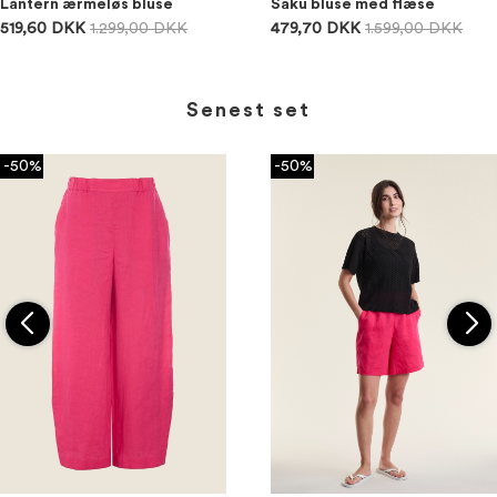
Lantern ærmeløs bluse
Saku bluse med flæse
519,60 DKK
1.299,00 DKK
479,70 DKK
1.599,00 DKK
Senest set
-50%
-50%