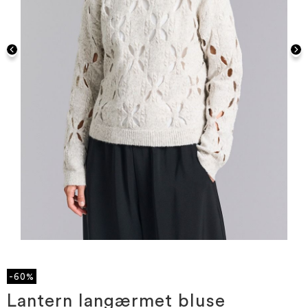
Gå
til
starten
-60%
af
billedgalleriet
Lantern langærmet bluse