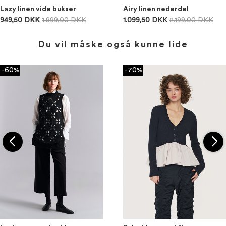
Lazy linen vide bukser
Airy linen nederdel
949,50 DKK
1.899,00 DKK
1.099,50 DKK
2.199,00 DKK
Du vil måske også kunne lide
-60%
-70%