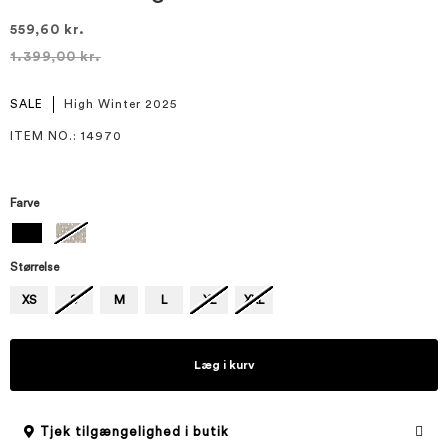
559,60 kr.
1.399,00 kr.
SALE
High Winter 2025
ITEM NO.
: 14970
Farve
Størrelse
XS
S
M
L
XL
XXL
Læg i kurv
Tjek tilgængelighed i butik