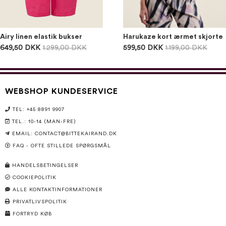
Airy linen elastik bukser
Harukaze kort ærmet skjorte
649,50 DKK
1.299,00 DKK
599,50 DKK
1.199,00 DKK
WEBSHOP KUNDESERVICE
TEL: +45 8891 9907
TEL.: 10-14 (MAN-FRE)
EMAIL:
CONTACT@BITTEKAIRAND.DK
FAQ - OFTE STILLEDE SPØRGSMÅL
HANDELSBETINGELSER
COOKIEPOLITIK
ALLE KONTAKTINFORMATIONER
PRIVATLIVSPOLITIK
FORTRYD KØB