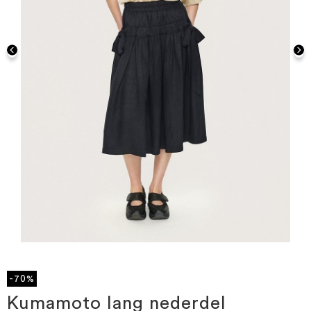
Gå
til
starten
-70%
af
billedgalleriet
Kumamoto lang nederdel