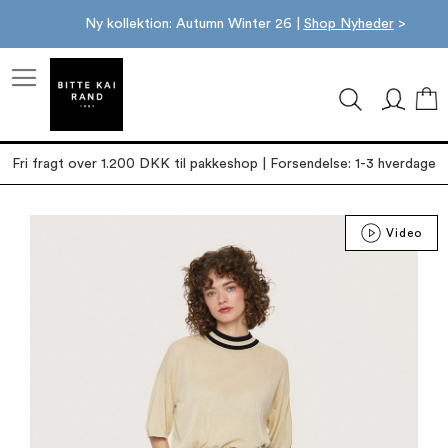
Ny kollektion: Autumn Winter 26 |
Shop Nyheder
>
M
Fri fragt over 1.200 DKK til pakkeshop | Forsendelse: 1-3 hverdage
Gå
Video
til
slutningen
af
billedgalleriet