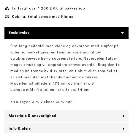
Fri fragt over 1.200 DKK til pakkeshop
Køb nu. Betal senere med Klarna
Beskrivelse
Flot lang nederdel med vidde og dekoreret med sløjfer på
siderne, hvilket giver en feminin kontrast til det
strukturvævede hør-viscosemateriale. Nederdelen falder
meget smukt og vil opgradere enhver overdel. Brug den fx
med en knitrende hvid skjorte, en t-shirt eller som del af
et sæt med den matchende Kumamoto blazer.
Modellen på billede er 178 cm og iført str. S
Længde målt fra taljen i str. S: ca. 84 cm.
39% rayon 31% viskose 30% hør
Materiale & ansvarlighed
Info & pleje