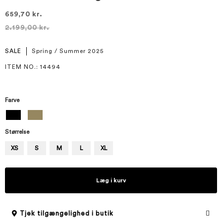
659,70 kr.
2.199,00 kr.
SALE
Spring / Summer 2025
ITEM NO.
: 14494
Farve
Størrelse
XS
S
M
L
XL
Læg i kurv
Tjek tilgængelighed i butik