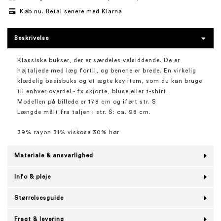
Køb nu. Betal senere med Klarna
Beskrivelse
Klassiske bukser, der er særdeles velsiddende. De er
højtaljede med læg fortil, og benene er brede. En virkelig
klædelig basisbuks og et ægte key item, som du kan bruge
til enhver overdel - fx skjorte, bluse eller t-shirt.
Modellen på billede er 178 cm og iført str. S
Længde målt fra taljen i str. S: ca. 98 cm.
39% rayon 31% viskose 30% hør
Materiale & ansvarlighed
Info & pleje
Størrelsesguide
Fragt & levering