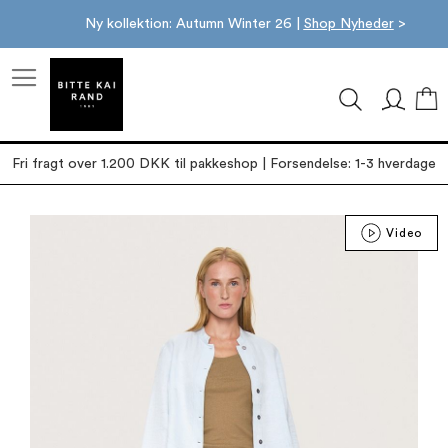
Ny kollektion: Autumn Winter 26 |
Shop Nyheder
>
M
Fri fragt over 1.200 DKK til pakkeshop | Forsendelse: 1-3 hverdage
Gå
Video
til
slutningen
af
billedgalleriet