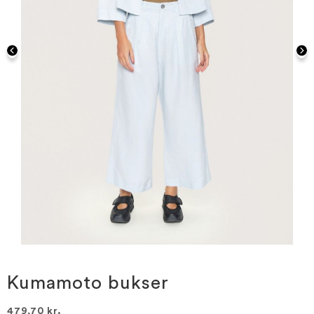
Gå
til
starten
Kumamoto bukser
af
billedgalleriet
479,70 kr.