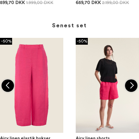
599,70 DKK
1.999,00 DKK
659,70 DKK
2.199,00 DKK
Senest set
-50%
-50%
Airy linen elastik bukser
Airy linen shorts