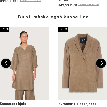
lommer
899,50 DKK
1.799,00 DKK
849,50 DKK
1.699,00 DKK
Du vil måske også kunne lide
-70%
-70%
Kumamoto kjole
Kumamoto blazer jakke