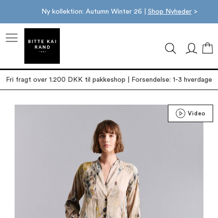
Ny kollektion: Autumn Winter 26 |
Shop Nyheder
>
M
Fri fragt over 1.200 DKK til pakkeshop | Forsendelse: 1-3 hverdage
Gå
Video
til
slutningen
af
billedgalleriet