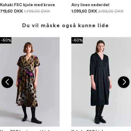
Kuhaki FSC kjole med krave
Airy linen nederdel
719,60 DKK
1.799,00 DKK
1.099,50 DKK
2.199,00 DKK
Du vil måske også kunne lide
-60%
-60%