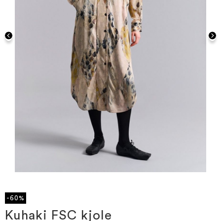
Gå
til
starten
-60%
af
billedgalleriet
Kuhaki FSC kjole