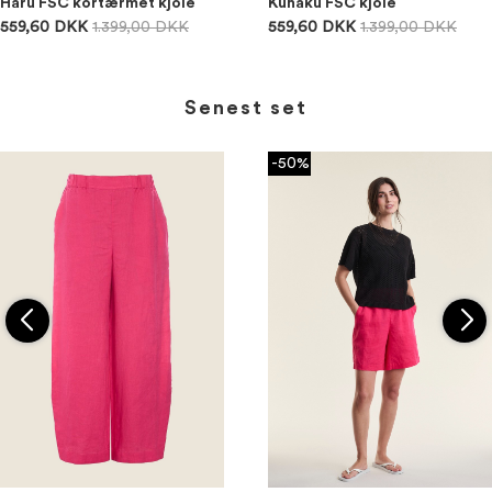
Haru FSC kortærmet kjole
Kuhaku FSC kjole
559,60 DKK
1.399,00 DKK
559,60 DKK
1.399,00 DKK
Senest set
-50%