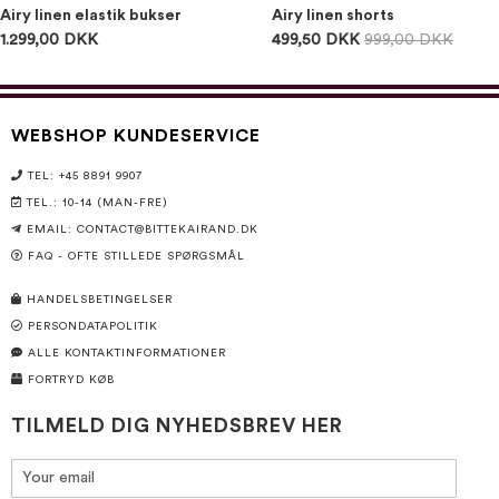
Airy linen elastik bukser
Airy linen shorts
1.299,00 DKK
499,50 DKK
999,00 DKK
WEBSHOP KUNDESERVICE
TEL: +45 8891 9907
TEL.: 10-14 (MAN-FRE)
EMAIL:
CONTACT@BITTEKAIRAND.DK
FAQ - OFTE STILLEDE SPØRGSMÅL
HANDELSBETINGELSER
PERSONDATAPOLITIK
ALLE KONTAKTINFORMATIONER
FORTRYD KØB
TILMELD DIG NYHEDSBREV HER