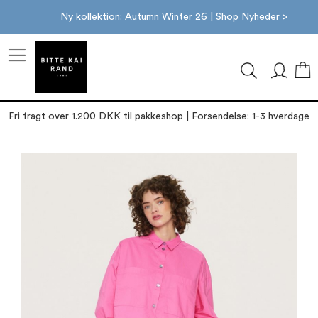
Ny kollektion: Autumn Winter 26 |
Shop Nyheder
>
M
Fri fragt over 1.200 DKK til pakkeshop | Forsendelse: 1-3 hverdage
Gå
til
slutningen
af
billedgalleriet