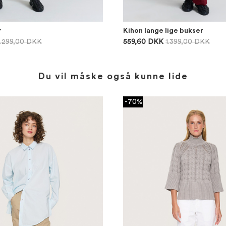
r
Kihon lange lige bukser
1.299,00 DKK
559,60 DKK
1.399,00 DKK
Du vil måske også kunne lide
-70%