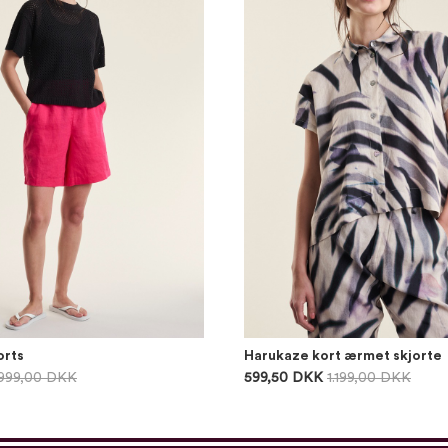
orts
Harukaze kort ærmet skjorte
999,00 DKK
599,50 DKK
1.199,00 DKK