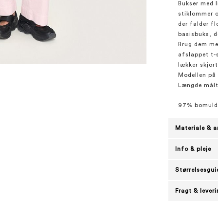
Bukser med l
stiklommer o
der falder f
basisbuks, d
Brug dem me
afslappet t-
lækker skjort
Modellen på b
Længde målt f
97% bomuld
Materiale & a
Info & pleje
Størrelsesgui
Fragt & lever