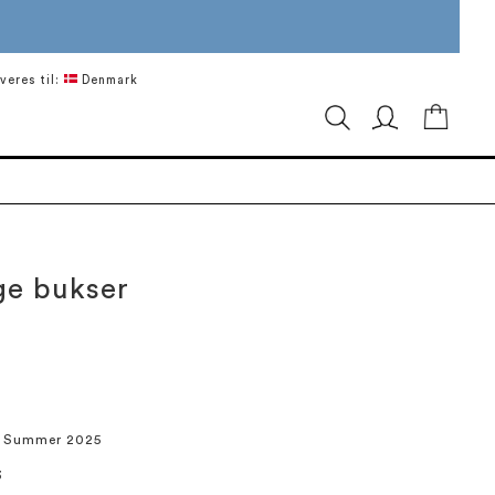
veres til:
Denmark
Min in
ge bukser
/ Summer 2025
3