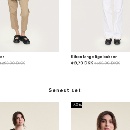
er
Kihon lange lige bukser
1.299,00 DKK
419,70 DKK
1.399,00 DKK
Senest set
-50%