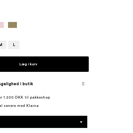
M
L
Læg i kurv
gelighed i butik
ver 1.200 DKK til pakkeshop
al senere med Klarna