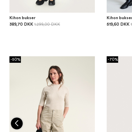
Kihon bukser
Kihon bukse
389,70 DKK
1.299,00 DKK
519,60 DKK
-50%
-70%