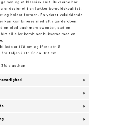
ige ben og et klassisk snit. Bukserne har
g er designet i en lækker bomuldskvalitet,
lot og holder formen. En yderst velsiddende
er kan kombineres med alt i garderoben.
d en blød cashmere sweater, sæt en
shirt til eller kombiner bukserne med en
e.
illede er 178 cm og iført str. S
ra taljen i str. S: ca. 101 cm.
 3% elasthan
nsvarlighed
de
ing