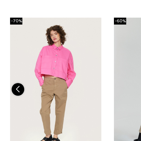
-70%
-60%