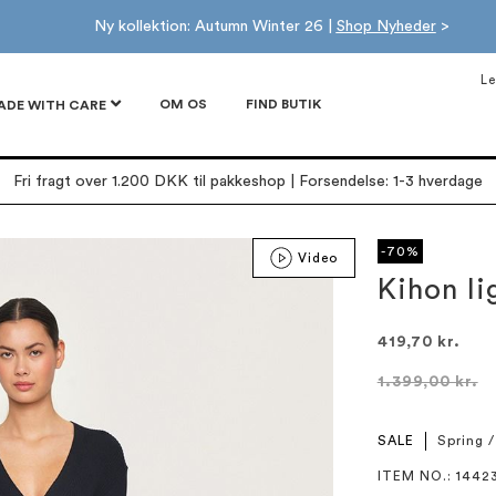
Ny kollektion: Autumn Winter 26 |
Shop Nyheder
>
Le
OM OS
FIND BUTIK
ADE WITH CARE
Fri fragt over 1.200 DKK til pakkeshop | Forsendelse: 1-3 hverdage
-70%
Video
Kihon li
419,70 kr.
1.399,00 kr.
SALE
Spring 
ITEM NO.
: 1442