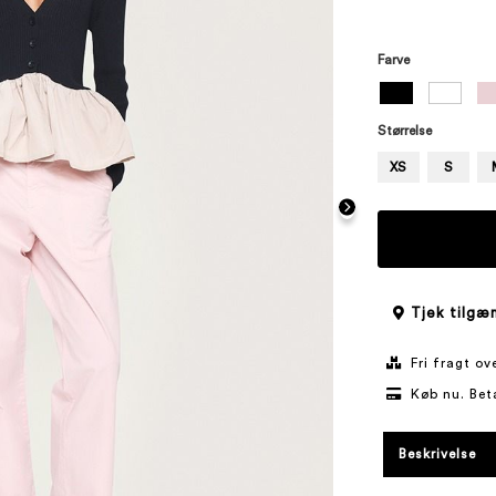
Farve
Størrelse
XS
S
Tjek tilgæn
Fri fragt o
Køb nu. Bet
Beskrivelse