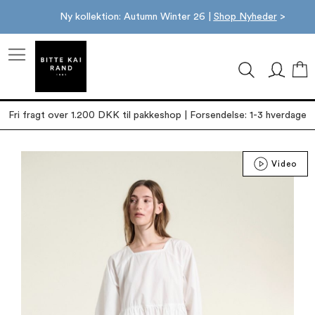
Ny kollektion: Autumn Winter 26 |
Shop Nyheder
>
M
Fri fragt over 1.200 DKK til pakkeshop | Forsendelse: 1-3 hverdage
Gå
Video
til
slutningen
af
billedgalleriet