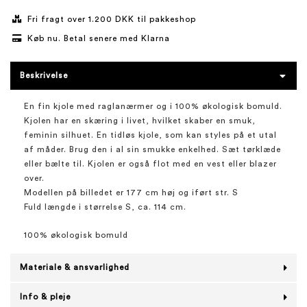
Fri fragt over 1.200 DKK til pakkeshop
Køb nu. Betal senere med Klarna
Beskrivelse
En fin kjole med raglanærmer og i 100% økologisk bomuld.
Kjolen har en skæring i livet, hvilket skaber en smuk,
feminin silhuet. En tidløs kjole, som kan styles på et utal
af måder. Brug den i al sin smukke enkelhed. Sæt tørklæde
eller bælte til. Kjolen er også flot med en vest eller blazer
over.
Modellen på billedet er 177 cm høj og iført str. S
Fuld længde i størrelse S, ca. 114 cm.
100% økologisk bomuld
Materiale & ansvarlighed
Info & pleje