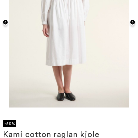
Gå
til
starten
-50%
af
billedgalleriet
Kami cotton raglan kjole