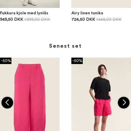
Fukkura kjole med lynlås
Airy linen tunika
949,50 DKK
1.899,00 DKK
724,50 DKK
1.449,00 DKK
Senest set
-50%
-50%