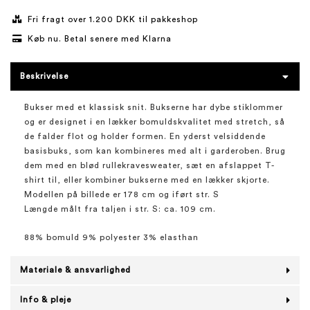
Fri fragt over 1.200 DKK til pakkeshop
Køb nu. Betal senere med Klarna
Beskrivelse
Bukser med et klassisk snit. Bukserne har dybe stiklommer
og er designet i en lækker bomuldskvalitet med stretch, så
de falder flot og holder formen. En yderst velsiddende
basisbuks, som kan kombineres med alt i garderoben. Brug
dem med en blød rullekravesweater, sæt en afslappet T-
shirt til, eller kombiner bukserne med en lækker skjorte.
Modellen på billede er 178 cm og iført str. S
Længde målt fra taljen i str. S: ca. 109 cm.
88% bomuld 9% polyester 3% elasthan
Materiale & ansvarlighed
Info & pleje