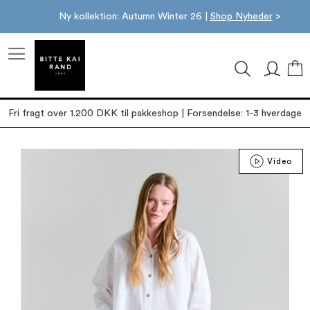
Ny kollektion: Autumn Winter 26 |
Shop Nyheder
>
M
Fri fragt over 1.200 DKK til pakkeshop | Forsendelse: 1-3 hverdage
Gå
Video
til
slutningen
af
billedgalleriet