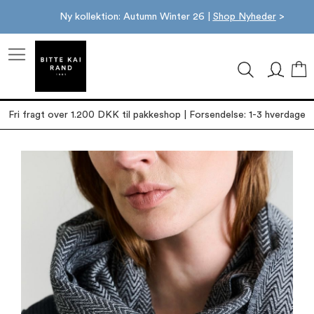
Ny kollektion: Autumn Winter 26 |
Shop Nyheder
>
M
Fri fragt over 1.200 DKK til pakkeshop | Forsendelse: 1-3 hverdage
Gå
til
slutningen
af
billedgalleriet