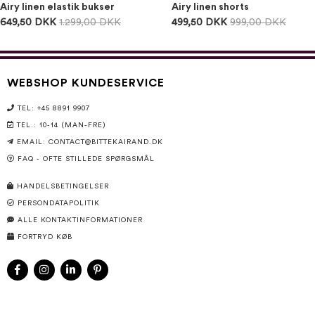
Airy linen elastik bukser
Airy linen shorts
649,50 DKK
1.299,00 DKK
499,50 DKK
999,00 DKK
WEBSHOP KUNDESERVICE
TEL: +45 8891 9907
TEL.: 10-14 (MAN-FRE)
EMAIL:
CONTACT@BITTEKAIRAND.DK
FAQ - OFTE STILLEDE SPØRGSMÅL
HANDELSBETINGELSER
PERSONDATAPOLITIK
ALLE KONTAKTINFORMATIONER
FORTRYD KØB