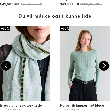
649,50 DKK
1.299,00 DKK
949,50 DKK
1.899,00 DKK
Du vil måske også kunne lide
-60%
-60%
Irregular check tørklæde
Naibu rib langærmet bluse