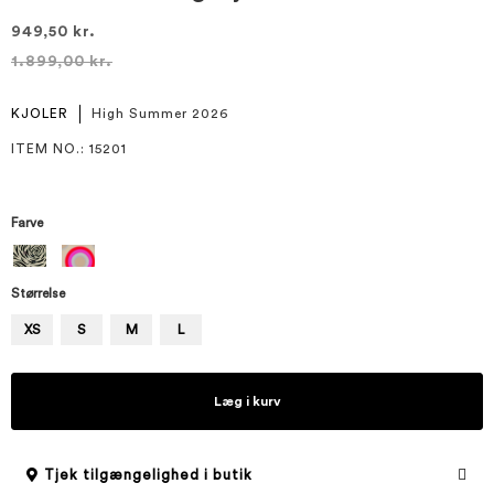
949,50 kr.
1.899,00 kr.
KJOLER
High Summer 2026
ITEM NO.
: 15201
Farve
Størrelse
XS
S
M
L
Læg i kurv
Tjek tilgængelighed i butik