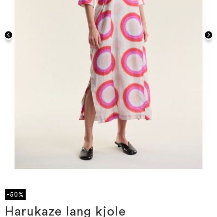
Gå
til
starten
-50%
af
billedgalleriet
Harukaze lang kjole