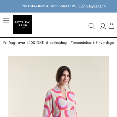
Ny kollektion: Autumn Winter 26 |
Shop Nyheder
>
M
Fri fragt over 1.200 DKK til pakkeshop | Forsendelse: 1-3 hverdage
Gå
til
slutningen
af
billedgalleriet