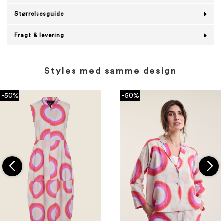
Størrelsesguide
Fragt & levering
Styles med samme design
-50%
-50%