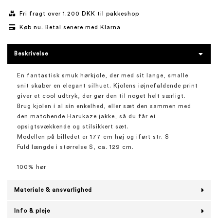
Fri fragt over 1.200 DKK til pakkeshop
Køb nu. Betal senere med Klarna
Beskrivelse
En fantastisk smuk hørkjole, der med sit lange, smalle
snit skaber en elegant silhuet. Kjolens iøjnefaldende print
giver et cool udtryk, der gør den til noget helt særligt.
Brug kjolen i al sin enkelhed, eller sæt den sammen med
den matchende Harukaze jakke, så du får et
opsigtsvækkende og stilsikkert sæt.
Modellen på billedet er 177 cm høj og iført str. S
Fuld længde i størrelse S, ca. 129 cm.
100% hør
Materiale & ansvarlighed
Info & pleje