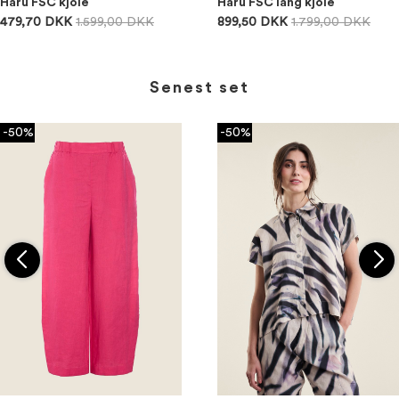
Haru FSC kjole
Haru FSC lang kjole
479,70 DKK
1.599,00 DKK
899,50 DKK
1.799,00 DKK
Senest set
-50%
-50%