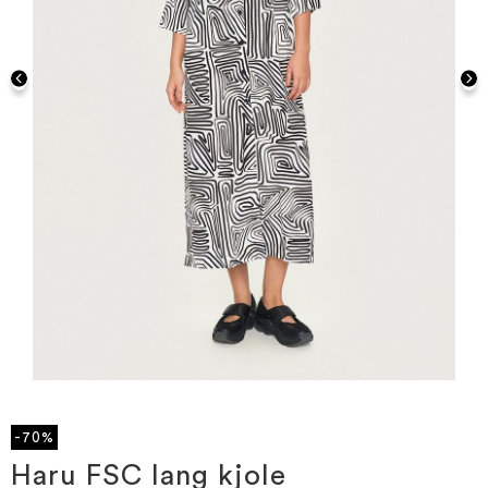
Gå
til
starten
-70%
af
billedgalleriet
Haru FSC lang kjole