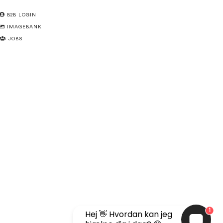
B2B LOGIN
IMAGEBANK
JOBS
1
Hej 👋 Hvordan kan jeg