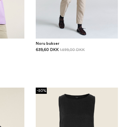
Noru bukser
639,60 DKK
1.599,00 DKK
-50%