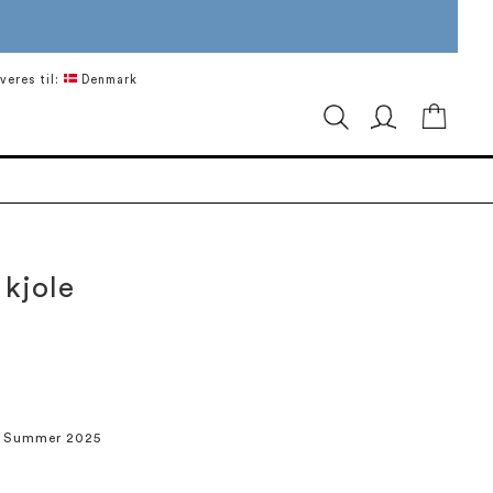
veres til:
Denmark
Min in
 kjole
/ Summer 2025