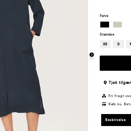
Farve
Størrelse
XS
S
Tjek tilgæn
Fri fragt o
Køb nu. Bet
Beskrivelse