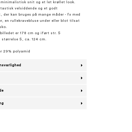
minimalistisk snit og et let krøllet look.
ntastisk velsiddende og et godt
, der kan bruges på mange måder - fx med
r, en rullekravebluse under eller blot tilsat
sko.
illedet er 178 cm og iført str. S
 størrelse S, ca. 124 cm.
er 29% polyamid
nsvarlighed
de
ing