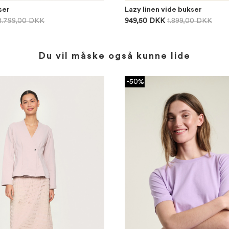
ser
Lazy linen vide bukser
1.799,00 DKK
949,50 DKK
1.899,00 DKK
Du vil måske også kunne lide
-50%