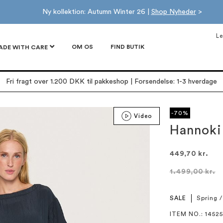
Ny kollektion: Autumn Winter 26 |
Shop Nyheder
>
Le
OM OS
FIND BUTIK
ADE WITH CARE
Fri fragt over 1.200 DKK til pakkeshop | Forsendelse: 1-3 hverdage
-70%
Video
Hannoki
449,70 kr.
1.499,00 kr.
SALE
Spring 
ITEM NO.
: 14525