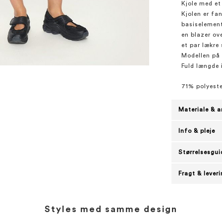
Kjole med et 
Kjolen er fa
basiselement
en blazer ove
et par lækre 
Modellen på b
Fuld længde i
71% polyest
Materiale & a
Info & pleje
Størrelsesgui
Fragt & lever
Styles med samme design