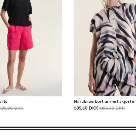
orts
Harukaze kort ærmet skjorte
999,00 DKK
599,50 DKK
1.199,00 DKK