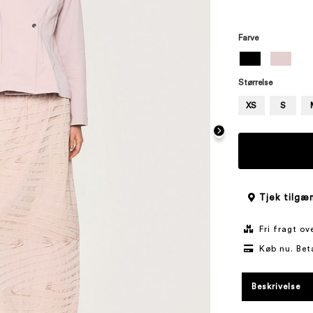
Farve
Størrelse
XS
S
Tjek tilgæn
Fri fragt o
Køb nu. Bet
Beskrivelse