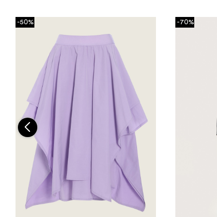
-50%
-70%