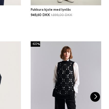
Fukkura kjole med lynlås
949,50 DKK
1.899,00 DKK
-60%