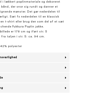
l i lækkert poplinmateriale og dekoreret
bånd, der snor sig rundt og danner et
lignende mønster. Det gør nederdelen til
rligt. Sæt fx nederdelen til en klassisk
 en t-shirt eller brug den som del af et sæt
chende Fukkura Poplin jakke.
illede er 178 cm og iført str. S
ra taljen i str. S: ca. 94 cm.
42% polyester
nsvarlighed
de
ing