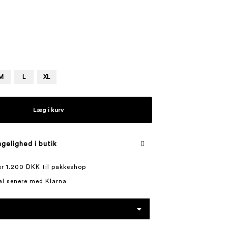
M
L
XL
Læg i kurv
gelighed i butik
ver 1.200 DKK til pakkeshop
al senere med Klarna