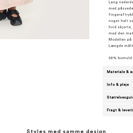
Lang nederde
med påsyede 
fingeraftryk
noget helt sæ
hvid skjorte,
med den mat
Modellen på b
Længde målt f
58% bomuld 
Materiale & a
Info & pleje
Størrelsesgui
Fragt & lever
Styles med samme design