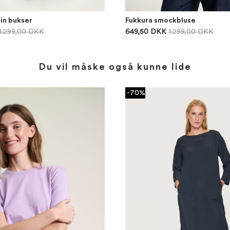
in bukser
Fukkura smockbluse
1.299,00 DKK
649,50 DKK
1.299,00 DKK
Du vil måske også kunne lide
-70%