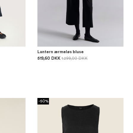
Lantern ærmeløs bluse
519,60 DKK
1.299,00 DKK
-50%