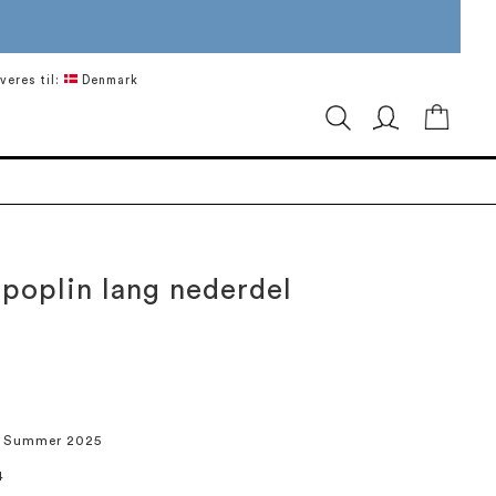
veres til:
Denmark
Min in
poplin lang nederdel
/ Summer 2025
4