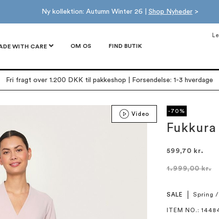
Ny kollektion: Autumn Winter 26 |
Shop Nyheder
>
Le
OM OS
FIND BUTIK
ADE WITH CARE
Fri fragt over 1.200 DKK til pakkeshop | Forsendelse: 1-3 hverdage
-70%
Video
Fukkura 
599,70 kr.
1.999,00 kr.
SALE
Spring 
ITEM NO.
: 1448