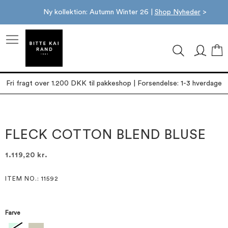
Ny kollektion: Autumn Winter 26 |
Shop Nyheder
>
M
Fri fragt over 1.200 DKK til pakkeshop | Forsendelse: 1-3 hverdage
Gå
Gå
til
til
slutningen
starten
FLECK COTTON BLEND BLUSE
af
af
billedgalleriet
billedgalleriet
1.119,20 kr.
ITEM NO.
: 11592
Farve