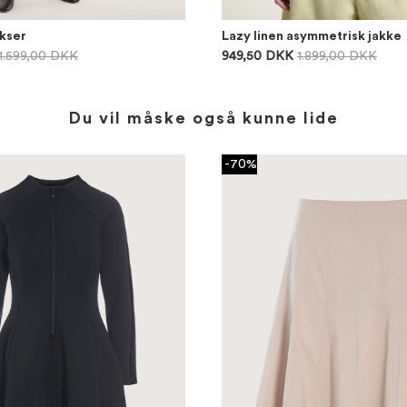
kser
Lazy linen asymmetrisk jakke
1.599,00 DKK
949,50 DKK
1.899,00 DKK
Du vil måske også kunne lide
-70%