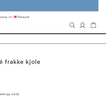
veres til:
Denmark
Min in
é frakke kjole
Feelings 2025
5