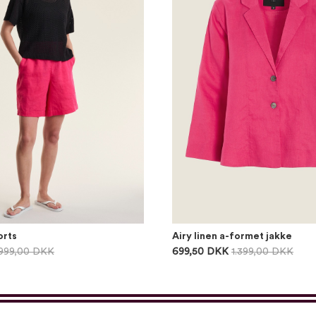
orts
Airy linen a-formet jakke
999,00 DKK
699,50 DKK
1.399,00 DKK