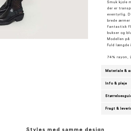
Smuk kjole m
der er transp
eventyrlig. 
brede ærmer 
fantastisk f
bukser og blu
Modellen på b
Fuld længde i
74% rayon, 
Materiale & a
Info & pleje
Størrelsesgui
Fragt & lever
Styles med samme design