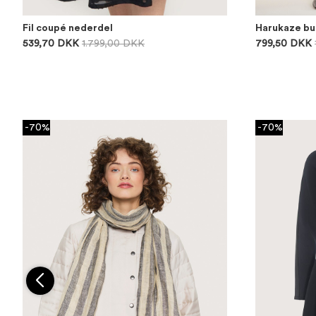
Fil coupé nederdel
Harukaze bu
539,70 DKK
1.799,00 DKK
799,50 DKK
-70%
-70%