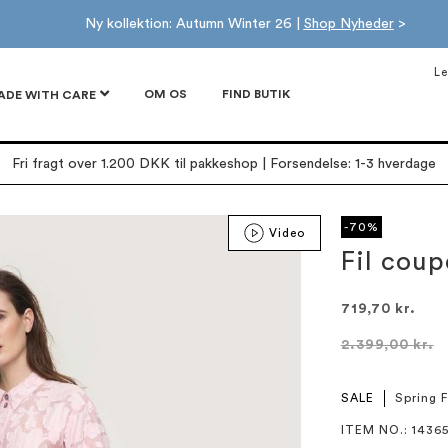
Ny kollektion: Autumn Winter 26 |
Shop Nyheder
>
Le
OM OS
FIND BUTIK
ADE WITH CARE
Fri fragt over 1.200 DKK til pakkeshop | Forsendelse: 1-3 hverdage
-70%
Video
Fil coup
719,70 kr.
2.399,00 kr.
SALE
Spring 
ITEM NO.
: 1436