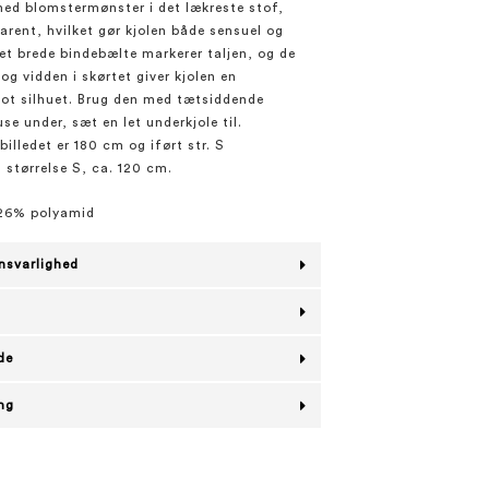
ed blomstermønster i det lækreste stof,
arent, hvilket gør kjolen både sensuel og
Det brede bindebælte markerer taljen, og de
og vidden i skørtet giver kjolen en
lot silhuet. Brug den med tætsiddende
se under, sæt en let underkjole til.
illedet er 180 cm og iført str. S
 størrelse S, ca. 120 cm.
26% polyamid
nsvarlighed
de
ing