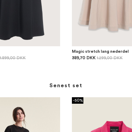
Magic stretch lang nederdel
1.899,00 DKK
389,70 DKK
1.299,00 DKK
Senest set
-50%