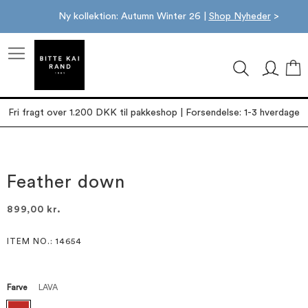
Ny kollektion: Autumn Winter 26 |
Shop Nyheder
>
M
Fri fragt over 1.200 DKK til pakkeshop | Forsendelse: 1-3 hverdage
Gå
Gå
til
til
slutningen
starten
Feather down
af
af
billedgalleriet
billedgalleriet
899,00 kr.
ITEM NO.
: 14654
Farve
LAVA