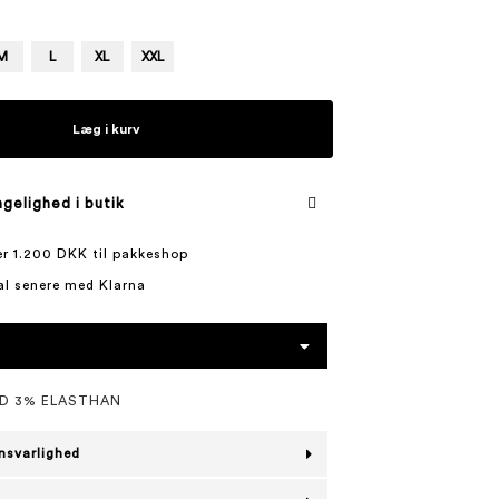
M
L
XL
XXL
Læg i kurv
gelighed i butik
ver 1.200 DKK til pakkeshop
al senere med Klarna
D 3% ELASTHAN
nsvarlighed