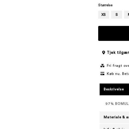
Størrelse
XS
S
Tjek tilgæn
Fri fragt o
Køb nu. Bet
Beskrivelse
97% BOMUL
Materiale & a