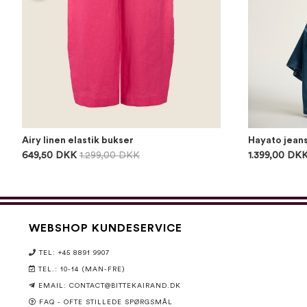
Airy linen elastik bukser
Hayato jean
649,50 DKK
1.299,00 DKK
1.399,00 DK
WEBSHOP KUNDESERVICE
TEL: +45 8891 9907
TEL.: 10-14 (MAN-FRE)
EMAIL:
CONTACT@BITTEKAIRAND.DK
FAQ - OFTE STILLEDE SPØRGSMÅL