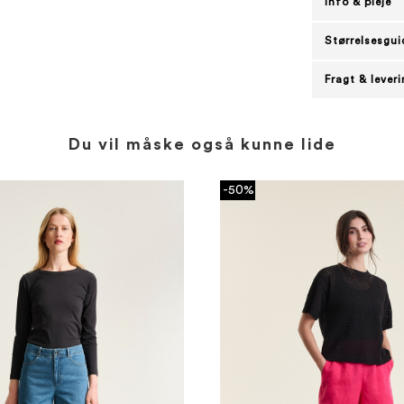
Info & pleje
Størrelsesgui
Fragt & lever
Du vil måske også kunne lide
-50%