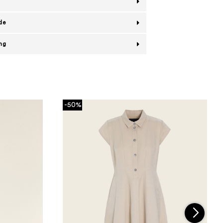
de
ing
-50%