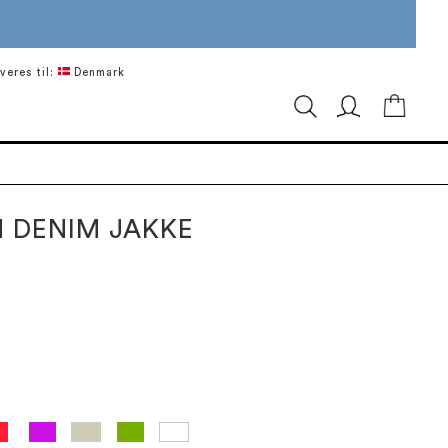
veres til:
Denmark
Min in
 DENIM JAKKE