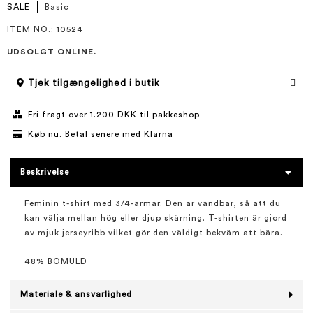
SALE
Basic
ITEM NO.
: 10524
UDSOLGT ONLINE.
Tjek tilgængelighed i butik
Fri fragt over 1.200 DKK til pakkeshop
Køb nu. Betal senere med Klarna
Beskrivelse
Feminin t-shirt med 3/4-ärmar. Den är vändbar, så att du
kan välja mellan hög eller djup skärning. T-shirten är gjord
av mjuk jerseyribb vilket gör den väldigt bekväm att bära.
48% BOMULD
Materiale & ansvarlighed