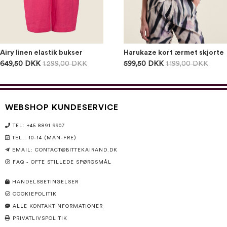
Airy linen elastik bukser
Harukaze kort ærmet skjorte
649,50 DKK
1.299,00 DKK
599,50 DKK
1.199,00 DKK
WEBSHOP KUNDESERVICE
TEL: +45 8891 9907
TEL.: 10-14 (MAN-FRE)
EMAIL:
CONTACT@BITTEKAIRAND.DK
FAQ - OFTE STILLEDE SPØRGSMÅL
HANDELSBETINGELSER
COOKIEPOLITIK
ALLE KONTAKTINFORMATIONER
PRIVATLIVSPOLITIK