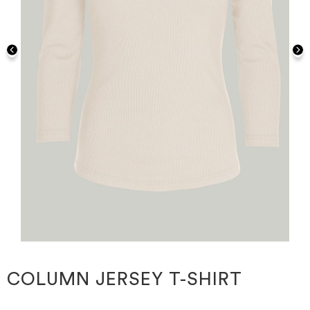
Gå
til
starten
COLUMN JERSEY T-SHIRT
af
billedgalleriet