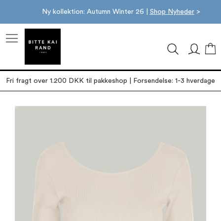
Ny kollektion: Autumn Winter 26 |
Shop Nyheder
>
M
Fri fragt over 1.200 DKK til pakkeshop | Forsendelse: 1-3 hverdage
Gå
til
slutningen
af
billedgalleriet