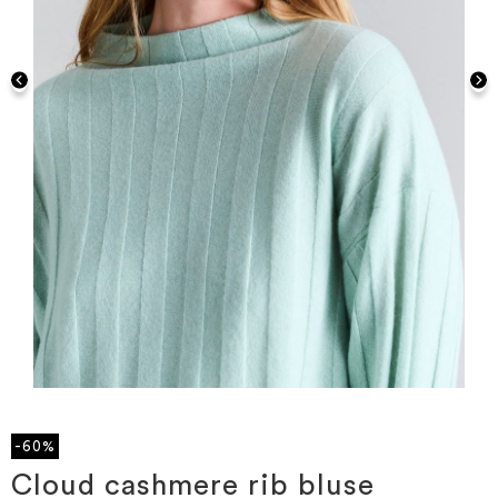
Gå
til
starten
-60%
af
billedgalleriet
Cloud cashmere rib bluse