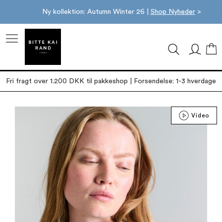
Ny kollektion: Autumn Winter 26 |
Shop Nyheder
>
M
Fri fragt over 1.200 DKK til pakkeshop | Forsendelse: 1-3 hverdage
Gå
Video
til
slutningen
af
billedgalleriet