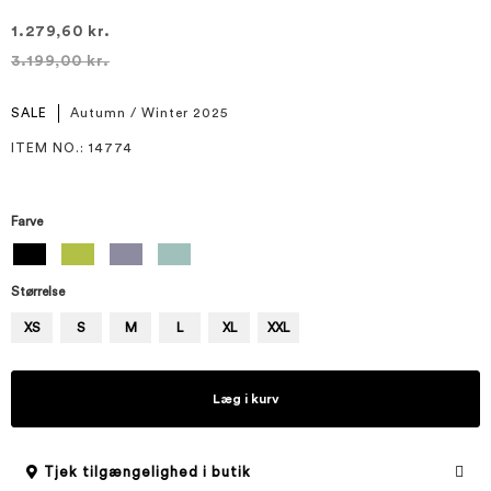
1.279,60 kr.
3.199,00 kr.
SALE
Autumn / Winter 2025
ITEM NO.
: 14774
Farve
Størrelse
XS
S
M
L
XL
XXL
Læg i kurv
Tjek tilgængelighed i butik