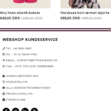
Airy linen elastik bukser
Harukaze kort ærmet skjorte
649,50 DKK
1.299,00 DKK
599,50 DKK
1.199,00 DKK
WEBSHOP KUNDESERVICE
TEL: +45 8891 9907
TEL.: 10-14 (MAN-FRE)
EMAIL:
CONTACT@BITTEKAIRAND.DK
FAQ - OFTE STILLEDE SPØRGSMÅL
HANDELSBETINGELSER
COOKIEPOLITIK
ALLE KONTAKTINFORMATIONER
PRIVATLIVSPOLITIK
FORTRYD KØB