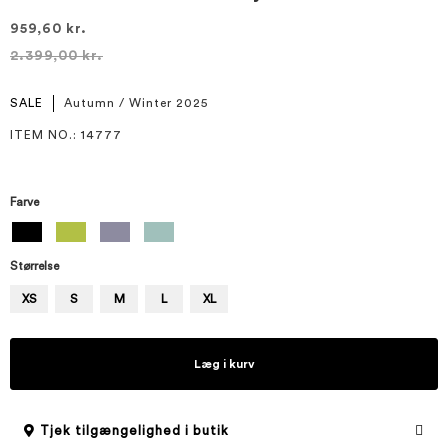
959,60 kr.
2.399,00 kr.
SALE
Autumn / Winter 2025
ITEM NO.
: 14777
Farve
Størrelse
XS
S
M
L
XL
Læg i kurv
Tjek tilgængelighed i butik