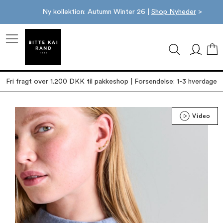
Ny kollektion: Autumn Winter 26 |
Shop Nyheder
>
M
Fri fragt over 1.200 DKK til pakkeshop | Forsendelse: 1-3 hverdage
Gå
Video
til
slutningen
af
billedgalleriet