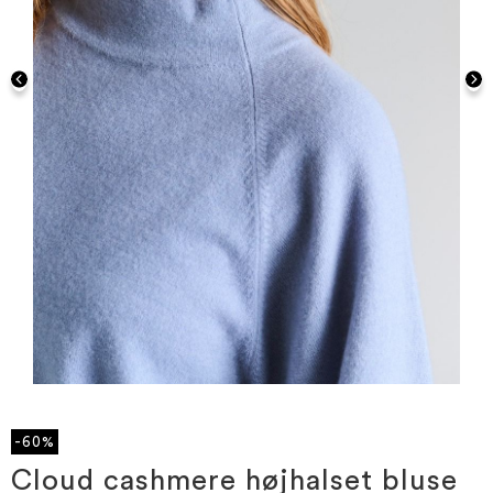
Gå
til
starten
-60%
af
billedgalleriet
Cloud cashmere højhalset bluse