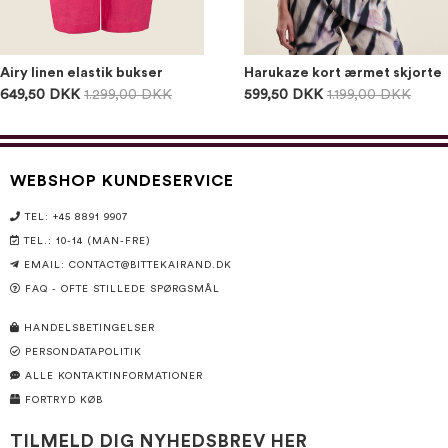
Airy linen elastik bukser
Harukaze kort ærmet skjorte
649,50 DKK
1.299,00 DKK
599,50 DKK
1.199,00 DKK
WEBSHOP KUNDESERVICE
TEL: +45 8891 9907
TEL.: 10-14 (MAN-FRE)
EMAIL:
CONTACT@BITTEKAIRAND.DK
FAQ - OFTE STILLEDE SPØRGSMÅL
HANDELSBETINGELSER
PERSONDATAPOLITIK
ALLE KONTAKTINFORMATIONER
FORTRYD KØB
TILMELD DIG NYHEDSBREV HER