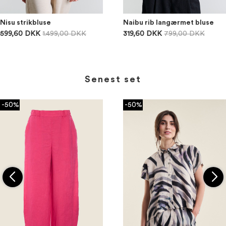
Nisu strikbluse
Naibu rib langærmet bluse
599,60 DKK
1.499,00 DKK
319,60 DKK
799,00 DKK
Senest set
-50%
-50%