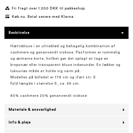
Fri fragt over 1.200 DKK til pakkeshop
Køb nu. Betal senere med Klarna
Beskrivelse
Hættebluse i en ultrablød og behagelig kombination af
cashmere og genanvendt viskose. Pasformen er rummelig
og ærmerne korte, hvilket gør det oplagt at tage en
kropsnær eller transparent bluse indenunder. En lækker og
luksuriøs måde at holde sig varm på.
Modellen på billedet er 178 cm og iført str. S
Fuld længde i størrelse S, ca. 59 cm.
80% cashmere 20% genanvendt viskose
Materiale & ansvarlighed
Info & pleje