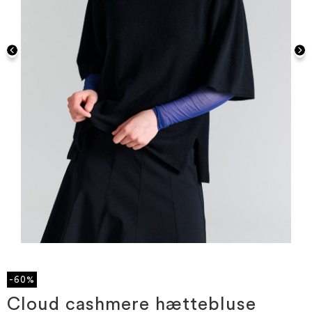
Gå
til
starten
-60%
af
billedgalleriet
Cloud cashmere hættebluse