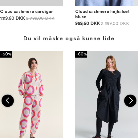
Cloud cashmere cardigan
Cloud cashmere højhalset
bluse
1.119,60 DKK
2.799,00 DKK
959,60 DKK
2.399,00 DKK
Du vil måske også kunne lide
-50%
-60%