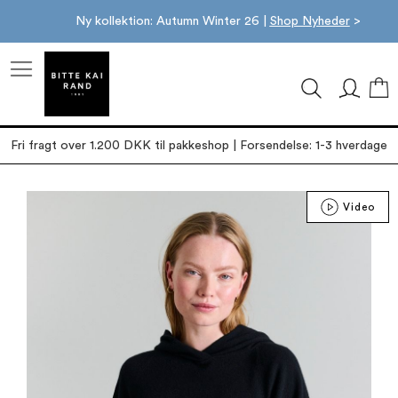
Ny kollektion: Autumn Winter 26 |
Shop Nyheder
>
M
Fri fragt over 1.200 DKK til pakkeshop | Forsendelse: 1-3 hverdage
Gå
Video
til
slutningen
af
billedgalleriet