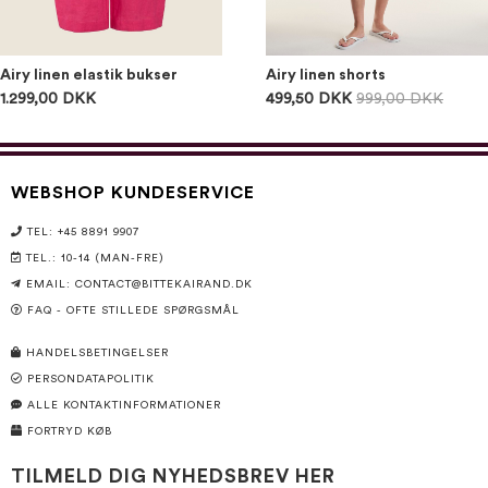
Airy linen elastik bukser
Airy linen shorts
1.299,00 DKK
499,50 DKK
999,00 DKK
WEBSHOP KUNDESERVICE
TEL: +45 8891 9907
TEL.: 10-14 (MAN-FRE)
EMAIL:
CONTACT@BITTEKAIRAND.DK
FAQ - OFTE STILLEDE SPØRGSMÅL
HANDELSBETINGELSER
PERSONDATAPOLITIK
ALLE KONTAKTINFORMATIONER
FORTRYD KØB
TILMELD DIG NYHEDSBREV HER