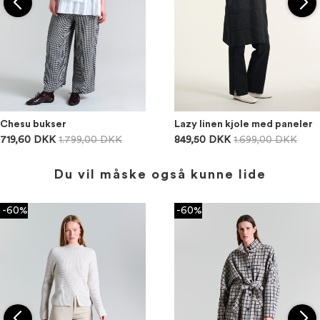
Chesu bukser
Lazy linen kjole med paneler
719,60 DKK
1.799,00 DKK
849,50 DKK
1.699,00 DKK
Du vil måske også kunne lide
-60%
-60%