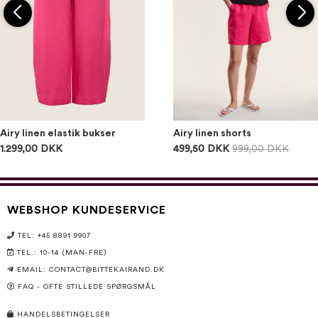
Airy linen elastik bukser
Airy linen shorts
1.299,00 DKK
499,50 DKK
999,00 DKK
WEBSHOP KUNDESERVICE
TEL: +45 8891 9907
TEL.: 10-14 (MAN-FRE)
EMAIL:
CONTACT@BITTEKAIRAND.DK
FAQ - OFTE STILLEDE SPØRGSMÅL
HANDELSBETINGELSER