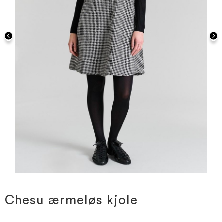
Gå
til
starten
Chesu ærmeløs kjole
af
billedgalleriet