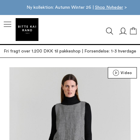
Ny kollektion: Autumn Winter 26 |
Shop Nyheder
>
M
Fri fragt over 1.200 DKK til pakkeshop | Forsendelse: 1-3 hverdage
Gå
Video
til
slutningen
af
billedgalleriet