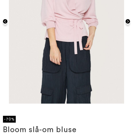
Gå
til
starten
-70%
af
billedgalleriet
Bloom slå-om bluse