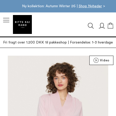
Ny kollektion: Autumn Winter 26 |
Shop Nyheder
>
M
Fri fragt over 1.200 DKK til pakkeshop | Forsendelse: 1-3 hverdage
Gå
Video
til
slutningen
af
billedgalleriet