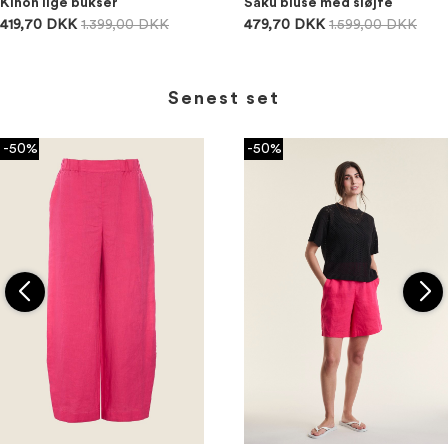
Kihon lige bukser
Saku bluse med sløjfe
419,70 DKK
1.399,00 DKK
479,70 DKK
1.599,00 DKK
Senest set
-50%
-50%