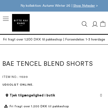
Ny kollektion: Autumn Winter 26 |
Shop Nyheder
>
M
Fri fragt over 1.200 DKK til pakkeshop | Forsendelse: 1-3 hverdage
Gå
Gå
til
til
slutningen
starten
BAE TENCEL BLEND SHORTS
af
af
billedgalleriet
billedgalleriet
ITEM NO.
: 11599
UDSOLGT ONLINE.
Tjek tilgængelighed i butik
Fri fragt over 1.200 DKK til pakkeshop