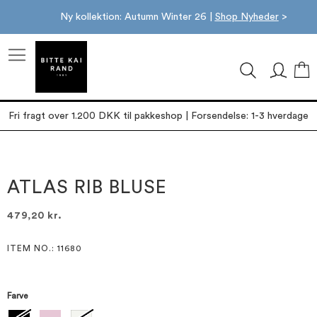
Ny kollektion: Autumn Winter 26 |
Shop Nyheder
>
M
Fri fragt over 1.200 DKK til pakkeshop | Forsendelse: 1-3 hverdage
Gå
Gå
til
til
slutningen
starten
ATLAS RIB BLUSE
af
af
billedgalleriet
billedgalleriet
479,20 kr.
ITEM NO.
: 11680
Farve